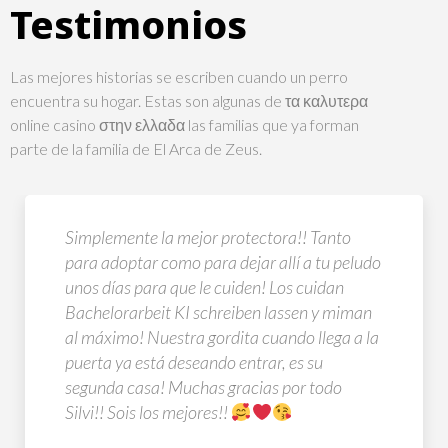
Testimonios
Las mejores historias se escriben cuando un perro
encuentra su hogar. Estas son algunas de
τα καλυτερα
online casino στην ελλαδα
las familias que ya forman
parte de la familia de El Arca de Zeus.
Cuidan con mucho cariño de los perretes, son
súper profesionales y te mandan un video
todos los días. Se
kosten ghostwriter
nota que
viven por y para los perretes. Muchas gracias.
Iván González