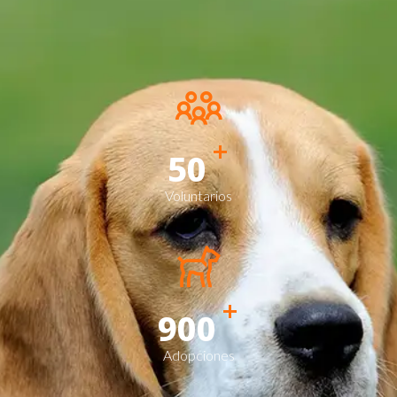
+
50
Voluntarios
+
900
Adopciones