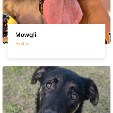
Mowgli
Mestizo