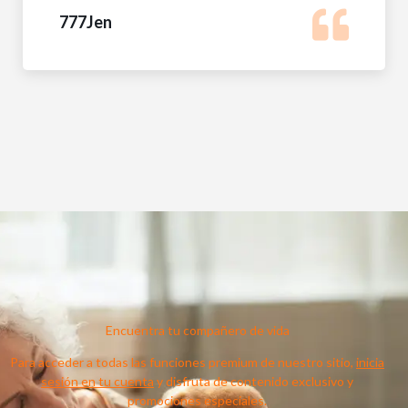
Encuentra tu compañero de vida
Para acceder a todas las funciones premium de nuestro sitio,
inicia
sesión en tu cuenta
y disfruta de contenido exclusivo y
promociones especiales.