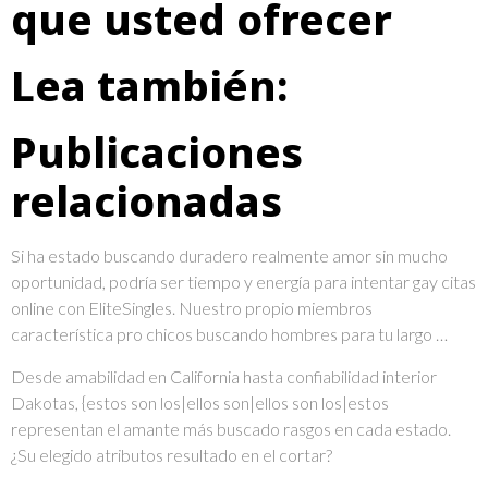
que usted ofrecer
Lea también:
Publicaciones
relacionadas
Si ha estado buscando duradero realmente amor sin mucho
oportunidad, podría ser tiempo y energía para intentar gay citas
online con EliteSingles. Nuestro propio miembros
característica pro chicos buscando hombres para tu largo …
Desde amabilidad en California hasta confiabilidad interior
Dakotas, {estos son los|ellos son|ellos son los|estos
representan el amante más buscado rasgos en cada estado.
¿Su elegido atributos resultado en el cortar?