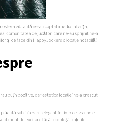
mosfera vibrantă ne-au captat imediat atenția,
tea, comunitatea de jucători care ne-au sprijinit ne-a
ărilor și ce face din HappyJockers o locație notabilă?
espre
u puțin pozitive, dar estetica locației ne-a crescut
plăcută sublinia barul elegant, în timp ce scaunele
entiment de excitare fără a copleși simțurile.