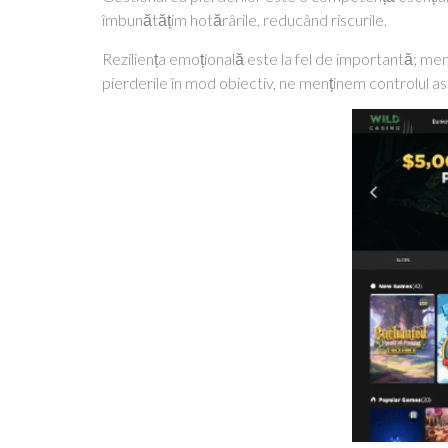
îmbunătățim hotărârile, reducând riscurile.
Reziliența emoțională este la fel de importantă; men
pierderile în mod obiectiv, ne menținem controlul as