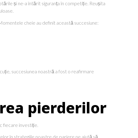
ările și ne-a întărit siguranța în competiție. Reușita
uloase.
. Momentele cheie au definit această succesiune:
ecuție, succesiunea noastră a fost o reafirmare
rea pierderilor
fiecare investiție.
lor în strategiile noastre de pariere ne ajută să