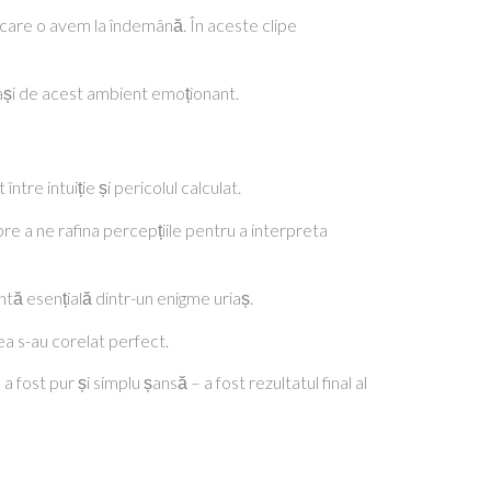
 care o avem la îndemână. În aceste clipe
trași de acest ambient emoționant.
re intuiție și pericolul calculat.
 a ne rafina percepțiile pentru a interpreta
tă esențială dintr-un enigme uriaș.
ea s-au corelat perfect.
 fost pur și simplu șansă – a fost rezultatul final al