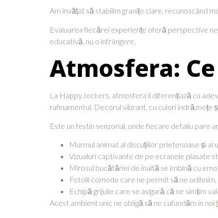
Am învățat să stabilim granițe clare, recunoscând m
Evaluarea fiecărei experiențe oferă perspective nepr
educativă, nu o înfrângere.
Atmosfera: Ce 
La HappyJockers, atmosfera îl diferențiază cu adevă
rafinamentul. Decorul vibrant, cu culori îndrăznețe și
Este un festin senzorial, unde fiecare detaliu pare a
Murmul animat al discuțiilor prietenoase și al
Vizualuri captivante de pe ecranele plasate st
Mirosul bucătăriei de înaltă se îmbină cu emoți
Fotolii comode care ne permit să ne odihnim, r
Echipă grijulie care se asigură că ne simțim valori
Acest ambient unic ne obligă să ne cufundăm în noi