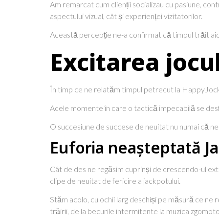
Am remarcat cum clienții socializau cu pasiune, cont
aspectului vizual, cât și experienței vizitatorilor.
Această percepție ne-a confirmat că timpul trăit aic
Excitarea jocul
În timp ce ne relatăm timpul petrecut la HappyJocker
Acele momente în care o tactică impecabilă se desfăș
O succesiune de succese de neuitat nu numai că ne-a
Euforia neașteptată J
Cât de des ne regăsim cuprinși de crescendo-ul exta
clipe de neuitat de fericire a jackpotului.
Stăm acolo, cu ochii larg deschiși pe măsură ce ne 
trăirii, de la becurile intermitente la muzica zgomot