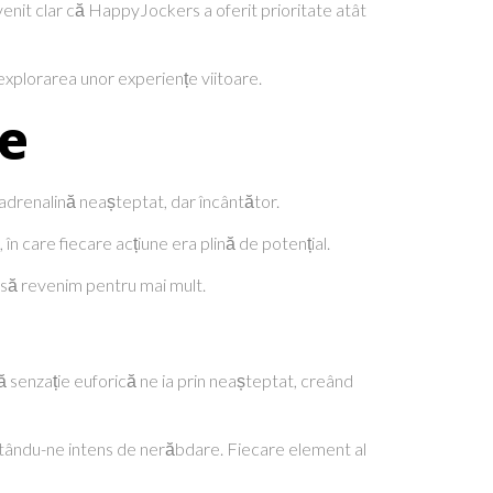
venit clar că HappyJockers a oferit prioritate atât
 explorarea unor experiențe viitoare.
se
 adrenalină neașteptat, dar încântător.
n care fiecare acțiune era plină de potențial.
 să revenim pentru mai mult.
 senzație euforică ne ia prin neașteptat, creând
bătându-ne intens de nerăbdare. Fiecare element al