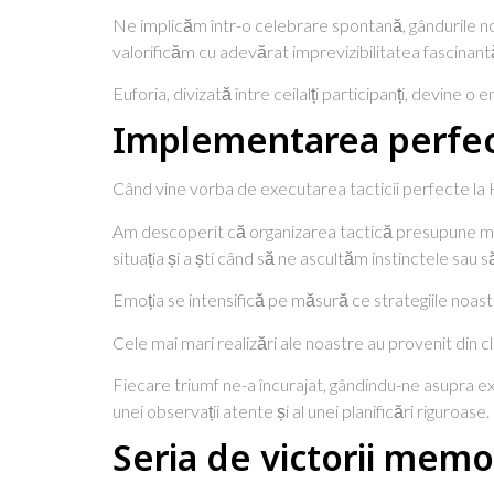
Ne implicăm într-o celebrare spontană, gândurile noa
valorificăm cu adevărat imprevizibilitatea fascinantă 
Euforia, divizată între ceilalți participanți, devin
Implementarea perfectă
Când vine vorba de executarea tacticii perfecte la H
Am descoperit că organizarea tactică presupune mai
situația și a ști când să ne ascultăm instinctele sau s
Emoția se intensifică pe măsură ce strategiile noa
Cele mai mari realizări ale noastre au provenit din c
Fiecare triumf ne-a încurajat, gândindu-ne asupra exac
unei observații atente și al unei planificări riguroase.
Seria de victorii memo