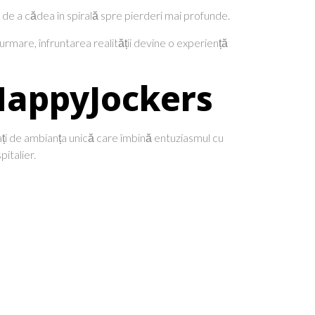
de a cădea în spirală spre pierderi mai profunde.
urmare, înfruntarea realității devine o experiență
 HappyJockers
ați de ambianța unică care îmbină entuziasmul cu
pitalier.