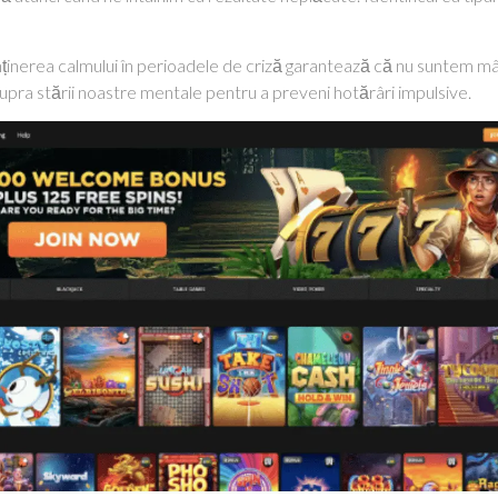
ținerea calmului în perioadele de criză garantează că nu suntem mânaț
upra stării noastre mentale pentru a preveni hotărâri impulsive.