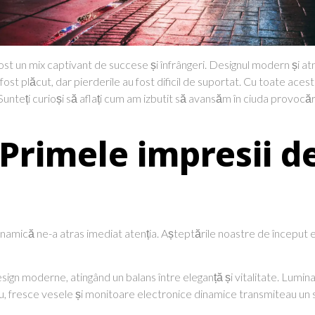
t un mix captivant de succese și înfrângeri. Designul modern și at
fost plăcut, dar pierderile au fost dificil de suportat. Cu toate aces
. Sunteți curioși să aflați cum am izbutit să avansăm în ciuda provoc
Primele impresii d
mică ne-a atras imediat atenția. Așteptările noastre de început era
n moderne, atingând un balans între eleganță și vitalitate. Lumina 
u, fresce vesele și monitoare electronice dinamice transmiteau un s