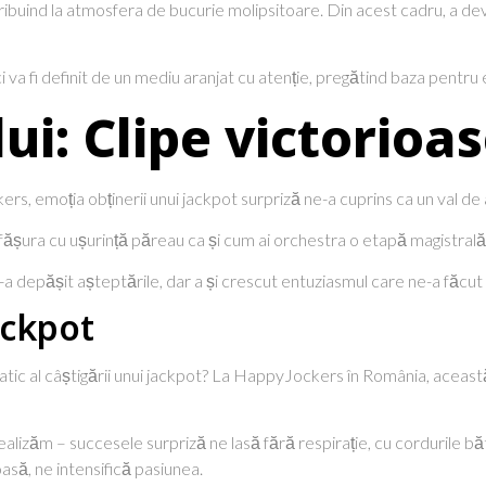
ribuind la atmosfera de bucurie molipsitoare. Din acest cadru, a de
i va fi definit de un mediu aranjat cu atenție, pregătind baza pentru
ui: Clipe victorioa
s, emoția obținerii unui jackpot surpriză ne-a cuprins ca un val de
ura cu ușurință păreau ca și cum ai orchestra o etapă magistrală, î
 depășit așteptările, dar a și crescut entuziasmul care ne-a făcut
ackpot
tic al câștigării unui jackpot? La HappyJockers în România, această
realizăm – succesele surpriză ne lasă fără respirație, cu cordurile 
oasă, ne intensifică pasiunea.