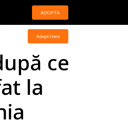
ADOPTA
sultation
Adopt Here
 2870
după ce
at la
nia