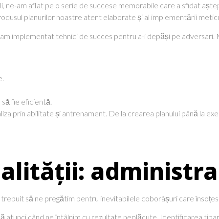
cili, ne-am aflat pe o serie de succese memorabile care a sfidat aștept
odusul planurilor noastre atent elaborate și al implementării metic
ce am implementat tehnici de succes pentru a-i depăși pe adversari
e.
să fie eficientă.
iza prin abilitate și antrenament. De la crearea planului până la ex
alității: administra
trebuit să ne pregătim pentru inevitabilele coborâșuri care însoțesc 
atunci când ne întâlnim cu rezultate neplăcute. Identificarea tipare