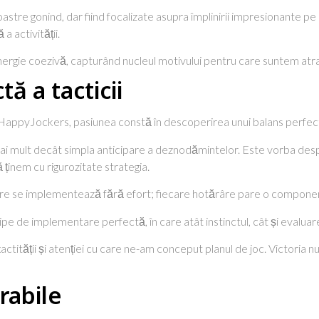
stre gonind, dar fiind focalizate asupra împlinirii impresionante pe
a activității.
e o energie coezivă, capturând nucleul motivului pentru care suntem a
 a tacticii
appyJockers, pasiunea constă în descoperirea unui balans perfect înt
 mult decât simpla anticipare a deznodămintelor. Este vorba despre
ă ținem cu rigurozitate strategia.
stre se implementează fără efort; fiecare hotărâre pare o componen
lipe de implementare perfectă, în care atât instinctul, cât și evaluar
tității și atenției cu care ne-am conceput planul de joc. Victoria nu a
rabile