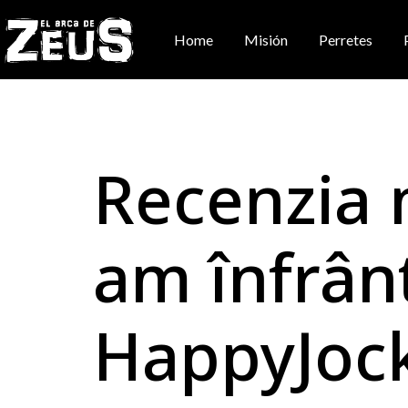
Home
Misión
Perretes
Home
Misión
Perretes
Recenzia 
am înfrânt
HappyJock