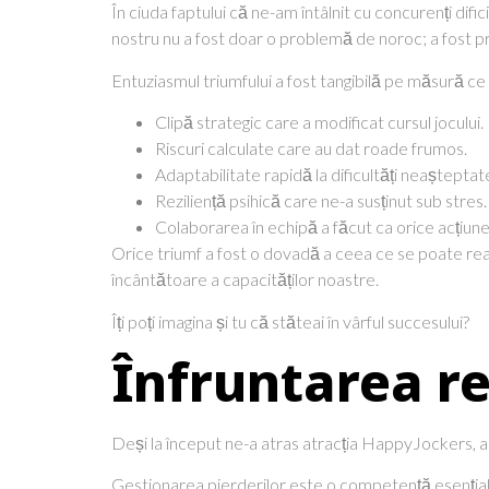
În ciuda faptului că ne-am întâlnit cu concurenți difi
nostru nu a fost doar o problemă de noroc; a fost pr
Entuziasmul triumfului a fost tangibilă pe măsură 
Clipă strategic care a modificat cursul jocului.
Riscuri calculate care au dat roade frumos.
Adaptabilitate rapidă la dificultăți neașteptat
Reziliență psihică care ne-a susținut sub stres.
Colaborarea în echipă a făcut ca orice acțiune 
Orice triumf a fost o dovadă a ceea ce se poate real
încântătoare a capacităților noastre.
Îți poți imagina și tu că stăteai în vârful succesului?
Înfruntarea re
Deși la început ne-a atras atracția HappyJockers, a 
Gestionarea pierderilor este o competență esențială 