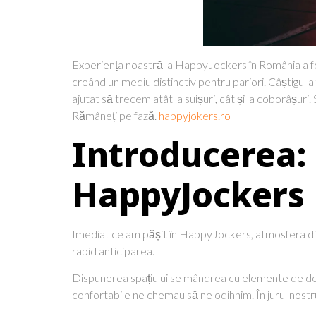
Experiența noastră la HappyJockers în România a fos
creând un mediu distinctiv pentru pariori. Câștigul a 
ajutat să trecem atât la suișuri, cât și la coborâșuri
Rămâneți pe fază.
happyjokers.ro
Introducerea: 
HappyJockers
Imediat ce am pășit în HappyJockers, atmosfera dina
rapid anticiparea.
Dispunerea spațiului se mândrea cu elemente de desig
confortabile ne chemau să ne odihnim. În jurul nostr