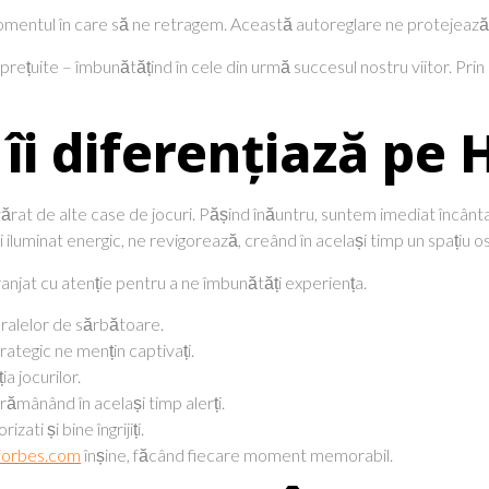
omentul în care să ne retragem. Această autoreglare ne protejează 
ețuite – îmbunătățind în cele din urmă succesul nostru viitor. Prin 
îi diferențiază pe
rat de alte case de jocuri. Pășind înăuntru, suntem imediat încânt
 iluminat energic, ne revigorează, creând în același timp un spațiu os
ranjat cu atenție pentru a ne îmbunătăți experiența.
 uralelor de sărbătoare.
rategic ne mențin captivați.
a jocurilor.
ămânând în același timp alerți.
zati și bine îngrijiți.
forbes.com
înșine, făcând fiecare moment memorabil.