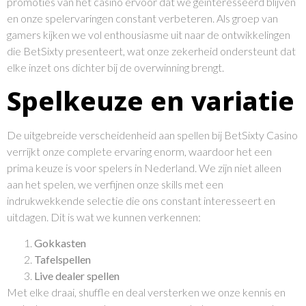
promoties van het casino ervoor dat we geïnteresseerd blijven
en onze spelervaringen constant verbeteren. Als groep van
gamers kijken we vol enthousiasme uit naar de ontwikkelingen
die BetSixty presenteert, wat onze zekerheid ondersteunt dat
elke inzet ons dichter bij de overwinning brengt.
Spelkeuze en variatie
De uitgebreide verscheidenheid aan spellen bij BetSixty Casino
verrijkt onze complete ervaring enorm, waardoor het een
prima keuze is voor spelers in Nederland. We zijn niet alleen
aan het spelen, we verfijnen onze skills met een
indrukwekkende selectie die ons constant interesseert en
uitdagen. Dit is wat we kunnen verkennen:
Gokkasten
Tafelspellen
Live dealer spellen
Met elke draai, shuffle en deal versterken we onze kennis en