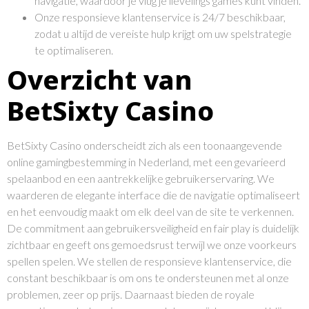
navigatie, waardoor je vlug je lievelings games kunt vinden.
Onze responsieve klantenservice is 24/7 beschikbaar,
zodat u altijd de vereiste hulp krijgt om uw spelstrategie
te optimaliseren.
Overzicht van
BetSixty Casino
BetSixty Casino onderscheidt zich als een toonaangevende
online gamingbestemming in Nederland, met een gevarieerd
spelaanbod en een aantrekkelijke gebruikerservaring. We
waarderen de elegante interface die de navigatie optimaliseert
en het eenvoudig maakt om elk deel van de site te verkennen.
De commitment aan gebruikersveiligheid en fair play is duidelijk
zichtbaar en geeft ons gemoedsrust terwijl we onze voorkeurs
spellen spelen. We stellen de responsieve klantenservice, die
constant beschikbaar is om ons te ondersteunen met al onze
problemen, zeer op prijs. Daarnaast bieden de royale