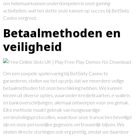
ons helemaal kunnen onderdompelen in onze gaming-
activiteiten, wat ten slotte onze kansen op succes bij BetSixty
Casino vergroot.
Betaalmethoden en
veiligheid
Om een soepele spelervaring bij BetSixty Casino te
garanderen, stellen we het op prijs dat we meerdere veilige
betaalmethoden tot onze beschikking hebben. We kunnen
kiezen uit diverse opties, waaronder kredietkaarten, e-wallets
en bankoverschrijvingen, allemaal ontworpen voor ons gemak.
Elke methode maakt gebruik van hoogwaardige
versleutelingsprotocollen, waardoor onze transacties beveiligd
zijn en onze persoonlijke gegevens vertrouwelijk blijven. We
vinden directe stortingen ook erg prettig, omdat we daardoor