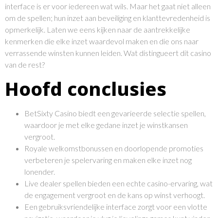
interface is er voor iedereen wat wils. Maar het gaat niet alleen
om de spellen; hun inzet aan beveiliging en klanttevredenheid is
opmerkelijk. Laten we eens kijken naar de aantrekkelijke
kenmerken die elke inzet waardevol maken en die ons naar
verrassende winsten kunnen leiden. Wat distingueert dit casino
van de rest?
Hoofd conclusies
BetSixty Casino biedt een gevarieerde selectie spellen,
waardoor je met elke gedane inzet je winstkansen
vergroot.
Royale welkomstbonussen en doorlopende promoties
verbeteren je spelervaring en maken elke inzet nog
lonender.
Live dealer spellen bieden een echte casino-ervaring, wat
de engagement vergroot en de kans op winst verhoogt.
Een gebruiksvriendelijke interface zorgt voor een vlotte