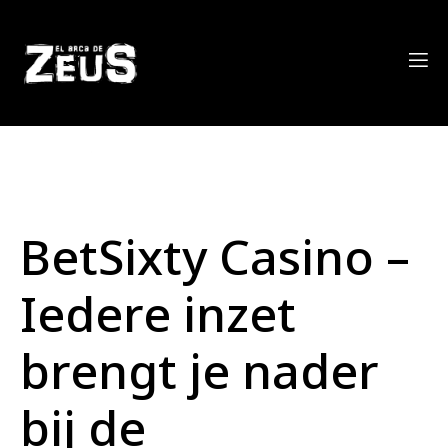
BetSixty Casino –
Iedere inzet
brengt je nader
bij de