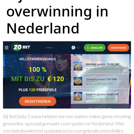
overwinning in
Nederland
Bij BetSixty Casino hebben we een unieke online game-ervaring
gevonden, speciaal gemaakt voor spelers in Nederland. Met
een indrukwekkend spelaanbod en een gebruiksvriendelijke