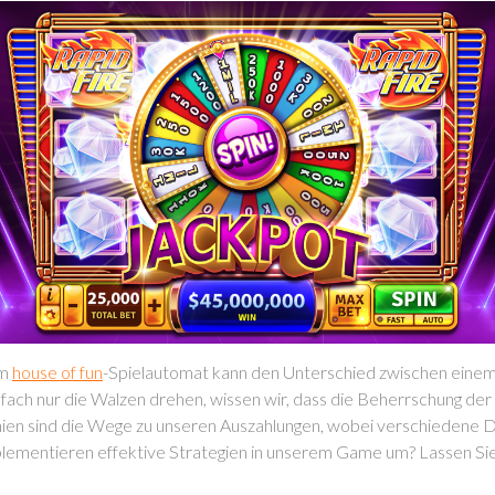
im
house of fun
-Spielautomat kann den Unterschied zwischen einem
fach nur die Walzen drehen, wissen wir, dass die Beherrschung der 
inien sind die Wege zu unseren Auszahlungen, wobei verschieden
mplementieren effektive Strategien in unserem Game um? Lassen Si