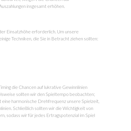
 Auszahlungen insgesamt erhöhen.
der Einsatzhöhe erforderlich. Um unsere
inige Techniken, die Sie in Betracht ziehen sollten:
Timing die Chancen auf lukrative Gewinnlinien
ielsweise sollten wir den Spieltempo beobachten;
 eine harmonische Drehfrequenz unsere Spielzeit,
ien. Schließlich sollten wir die Wichtigkeit von
n, sodass wir für jedes Ertragspotenzial im Spiel