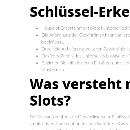
Schlüssel-Erk
House of Entertainment bietet unterschiedli
Die Anordnung der Gewinnlinien kann variieren
beeinflusst.
Durch die Aktivierung weiterer Gewinnlinien 
Das Verständnis des Unterschieds zwischen fes
Beginnen Sie mit kleineren Einsätzen, um sic
Mustern an.
Was versteht 
Slots?
Bei Spielautomaten sind Gewinnlinien der Schlüssel
zu lukrativen Kombinationen anordnen. Jede Auszahl