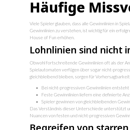
Häufige Missv
Viele Spieler glauben, dass alle Gewinnlinien in S
Gewinnlinien zu verstehen, ist wichtig für ein erfo
House of Fun erhöhen.
Lohnlinien sind nicht
Obwohl fortschreitende Gewinnlinien oft als der Ans
Spielautomaten verfügen über sogar nicht-progressi
gleichbleibend bleiben, sorgen für Vorhersagbarkei
Bei nicht-progressiven Gewinnlinien entsteht 
Feste Gewinnlinien liefern eine definierte An
Spieler gewinnen von gleichbleibenden Gewi
Das Verständnis dieser Unterschiede unterstützt uns
Nuancen von festen und nicht-progressiven Gewinnl
Begreifen von starren