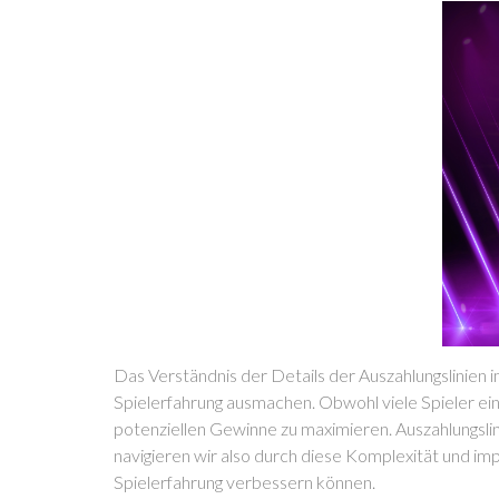
Das Verständnis der Details der Auszahlungslinien 
Spielerfahrung ausmachen. Obwohl viele Spieler ein
potenziellen Gewinne zu maximieren. Auszahlungsl
navigieren wir also durch diese Komplexität und i
Spielerfahrung verbessern können.