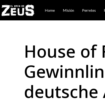
Home
Misión
Perretes
Home
Misión
Perretes
House of 
Gewinnlin
deutsche