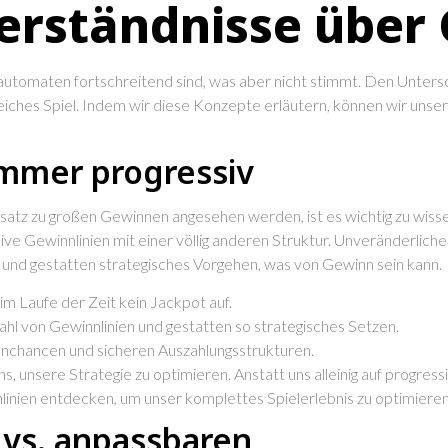
erständnisse über 
pielautomaten fortschreitend sind, was aber nicht stimmt. Den Unte
lgreiches Spiel. Indem wir diese Konzepte erläutern, können wir uns
 immer progressiv
atz zu großen Gewinnen angesehen werden, ist es wichtig zu wissen,
ve Gewinnlinien mit einer völlig anderen Struktur. Unveränderlich
t und gestatten strategisches Vorgehen, was von Gewinn sein kann.
im Laufe der Zeit kein Jackpot auf.
zahl von Gewinnlinien und gestatten so strategisches Setzen.
nnchancen und sicheren Auszahlungsstrukturen.
, unsere Strategie zu optimieren. Anstatt uns alleinig auf progressi
inien entdecken, um unser komplettes Spielerlebnis zu optimieren
 vs. anpassbaren