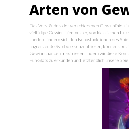
Arten von Gew
Das Verständnis der verschiedenen Gewinnlinien in
vielfältige Gewinnlinienmuster, von klassischen Lin
sondern ändern sich den Bonusfunktionen des Spiels
angrenzende Symbole konzentrieren, können speziel
Gewinnchancen maximieren. Indem wir diese Komplex
Fun-Slots zu erkunden und letztendlich unsere Spie