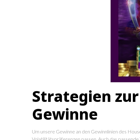
Strategien zu
Gewinne
Um unsere Gewinne an den Gewinnlinien des House 
Volatilitätspräferenzen passen. Auch das passende T