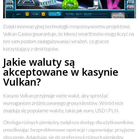
Dzięki innowacyjnej technologii i responsywnemu projektowi,
Vulkan Casino gwarantuje, że klienci smartfonów mogą liczyć na
ten sam poziom zaangażowania i wrażeń, co gracze
korzystający z desktopów.
Jakie waluty są
akceptowane w kasynie
Vulkan?
Kasyno Vulkan przyjmuje wiele walut, aby sprostać
wymaganiom zróżnicowanego grona klientów. Wśród nich
znajdują się popularne waluty, takie jak euro, USD i PLN.
Obsługa różnych pieniędzy zwiększa dostęp dla użytkowników,
umożliwiając bezproblemowe operacje i zapewniając przyjazne
otoczenie. Adaptując się do preferencji różnych pieniędzy,