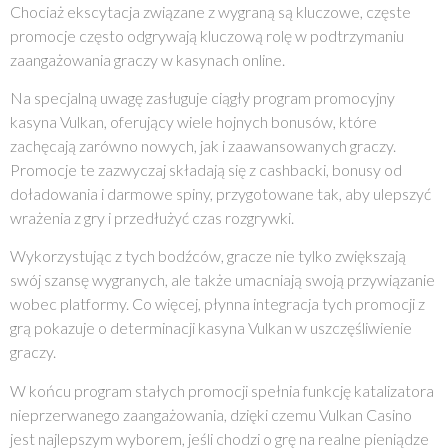
Chociaż ekscytacja związane z wygraną są kluczowe, częste
promocje często odgrywają kluczową rolę w podtrzymaniu
zaangażowania graczy w kasynach online.
Na specjalną uwagę zasługuje ciągły program promocyjny
kasyna Vulkan, oferujący wiele hojnych bonusów, które
zachęcają zarówno nowych, jak i zaawansowanych graczy.
Promocje te zazwyczaj składają się z cashbacki, bonusy od
doładowania i darmowe spiny, przygotowane tak, aby ulepszyć
wrażenia z gry i przedłużyć czas rozgrywki.
Wykorzystując z tych bodźców, gracze nie tylko zwiększają
swój szansę wygranych, ale także umacniają swoją przywiązanie
wobec platformy. Co więcej, płynna integracja tych promocji z
grą pokazuje o determinacji kasyna Vulkan w uszczęśliwienie
graczy.
W końcu program stałych promocji spełnia funkcję katalizatora
nieprzerwanego zaangażowania, dzięki czemu Vulkan Casino
jest najlepszym wyborem, jeśli chodzi o grę na realne pieniądze