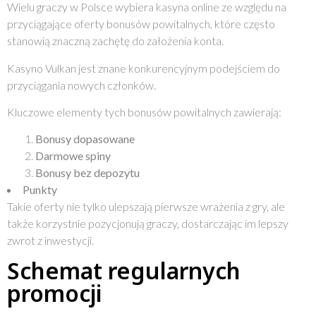
Wielu graczy w Polsce wybiera kasyna online ze względu na
przyciągające oferty bonusów powitalnych, które często
stanowią znaczną zachętę do założenia konta.
Kasyno Vulkan jest znane konkurencyjnym podejściem do
przyciągania nowych członków.
Kluczowe elementy tych bonusów powitalnych zawierają:
Bonusy dopasowane
Darmowe spiny
Bonusy bez depozytu
Punkty
Takie oferty nie tylko ulepszają pierwsze wrażenia z gry, ale
także korzystnie pozycjonują graczy, dostarczając im lepszy
zwrot z inwestycji.
Schemat regularnych
promocji