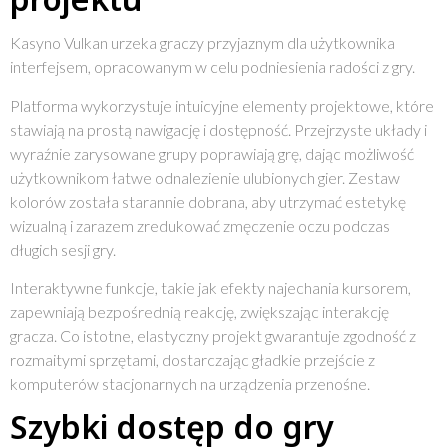
Kasyno Vulkan urzeka graczy przyjaznym dla użytkownika
interfejsem, opracowanym w celu podniesienia radości z gry.
Platforma wykorzystuje intuicyjne elementy projektowe, które
stawiają na prostą nawigację i dostępność. Przejrzyste układy i
wyraźnie zarysowane grupy poprawiają grę, dając możliwość
użytkownikom łatwe odnalezienie ulubionych gier. Zestaw
kolorów została starannie dobrana, aby utrzymać estetykę
wizualną i zarazem zredukować zmęczenie oczu podczas
długich sesji gry.
Interaktywne funkcje, takie jak efekty najechania kursorem,
zapewniają bezpośrednią reakcję, zwiększając interakcję
gracza. Co istotne, elastyczny projekt gwarantuje zgodność z
rozmaitymi sprzętami, dostarczając gładkie przejście z
komputerów stacjonarnych na urządzenia przenośne.
Szybki dostęp do gry