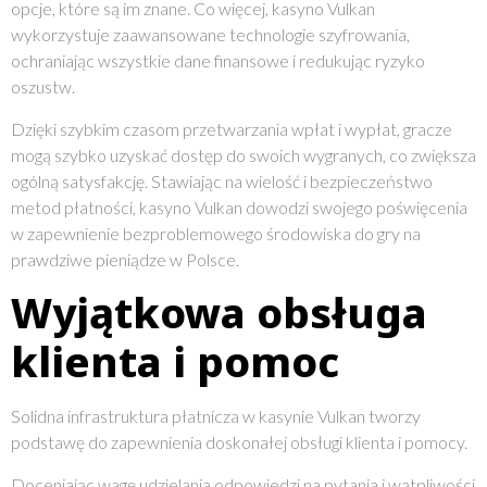
opcje, które są im znane. Co więcej, kasyno Vulkan
wykorzystuje zaawansowane technologie szyfrowania,
ochraniając wszystkie dane finansowe i redukując ryzyko
oszustw.
Dzięki szybkim czasom przetwarzania wpłat i wypłat, gracze
mogą szybko uzyskać dostęp do swoich wygranych, co zwiększa
ogólną satysfakcję. Stawiając na wielość i bezpieczeństwo
metod płatności, kasyno Vulkan dowodzi swojego poświęcenia
w zapewnienie bezproblemowego środowiska do gry na
prawdziwe pieniądze w Polsce.
Wyjątkowa obsługa
klienta i pomoc
Solidna infrastruktura płatnicza w kasynie Vulkan tworzy
podstawę do zapewnienia doskonałej obsługi klienta i pomocy.
Doceniając wagę udzielania odpowiedzi na pytania i wątpliwości