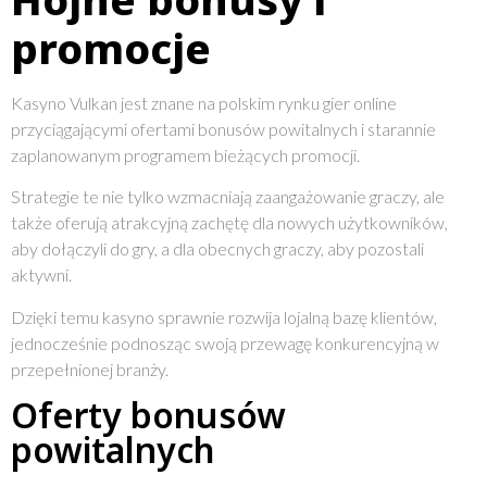
promocje
Kasyno Vulkan jest znane na polskim rynku gier online
przyciągającymi ofertami bonusów powitalnych i starannie
zaplanowanym programem bieżących promocji.
Strategie te nie tylko wzmacniają zaangażowanie graczy, ale
także oferują atrakcyjną zachętę dla nowych użytkowników,
aby dołączyli do gry, a dla obecnych graczy, aby pozostali
aktywni.
Dzięki temu kasyno sprawnie rozwija lojalną bazę klientów,
jednocześnie podnosząc swoją przewagę konkurencyjną w
przepełnionej branży.
Oferty bonusów
powitalnych