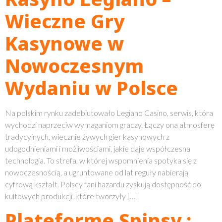
Wieczne Gry
Kasynowe w
Nowoczesnym
Wydaniu w Polsce
Na polskim rynku zadebiutowało Legiano Casino, serwis, która
wychodzi naprzeciw wymaganiom graczy. Łączy ona atmosferę
tradycyjnych, wiecznie żywych gier kasynowych z
udogodnieniami i możliwościami, jakie daje współczesna
technologia. To strefa, w której wspomnienia spotyka się z
nowoczesnością, a ugruntowane od lat reguły nabierają
cyfrową kształt. Polscy fani hazardu zyskują dostępność do
kultowych produkcji, które tworzyły […]
Plateforme Spinsy :