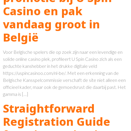
Casino en pak
vandaag groot in
België
Voor Belgische spelers die op zoek zijn naar een levendige en
solide online casino plek, profileert U Spin Casino zich als een
geduchte kanshebber in het drukke digitale veld
https://uspincasinoo.com/nl-be/. Met een erkenning van de
Belgische Kansspelcommissie verschaft de site niet alleen een
officieel kader, maar ook de gemoedsrust die daarbij past. Het
gamma is […]
Straightforward
Registration Guide