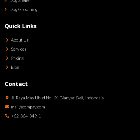
Dog Shelter
Dog Grooming
Quick Links
About Us
Services
Pricing
Blog
Contact
Jl. Raya Mas Ubud No. IX, Gianyar, Bali, Indonesia.
mail@compay.com
+62-864-349-1