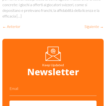
concrete: i giochi a offerti ai giocatori svizzeri, come si
depositano e prelevano franchi, la affidabilità della licenza e la
efficacia […]
←
Anterior
Siguiente
→
Keep Updated
Newsletter