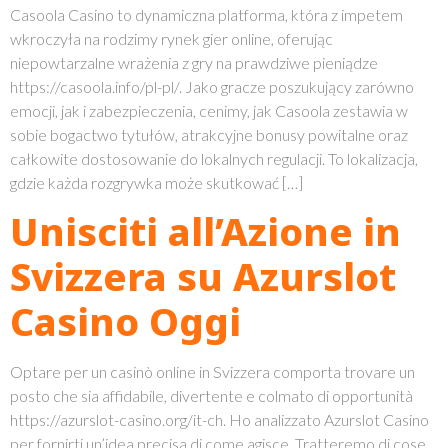
Casoola Casino to dynamiczna platforma, która z impetem
wkroczyła na rodzimy rynek gier online, oferując
niepowtarzalne wrażenia z gry na prawdziwe pieniądze
https://casoola.info/pl-pl/. Jako gracze poszukujący zarówno
emocji, jak i zabezpieczenia, cenimy, jak Casoola zestawia w
sobie bogactwo tytułów, atrakcyjne bonusy powitalne oraz
całkowite dostosowanie do lokalnych regulacji. To lokalizacja,
gdzie każda rozgrywka może skutkować […]
Unisciti all’Azione in
Svizzera su Azurslot
Casino Oggi
Optare per un casinò online in Svizzera comporta trovare un
posto che sia affidabile, divertente e colmato di opportunità
https://azurslot-casino.org/it-ch. Ho analizzato Azurslot Casino
per fornirti un’idea precisa di come agisce. Tratteremo di cose