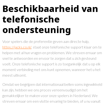
Beschikbaarheid van
telefonische
ondersteuning
Voor spelers die de preferentie geven aan directe hulp,
https://jacks.co.nl/
, staat onze telefonische support klaar om te
helpen met al hun vragen en problemen. We streven ernaar om
snel te antwoorden en ervoor te zorgen dat u zich gesteund
voelt. Onze telefonische support is zo toegankelijk dat u op elk
moment verbinding met ons kunt opnemen, wanneer het u het
meest uitkomt.
Omdat we begrijpen dat internationaal bellen soms ingewikkeld
kan zijn, hebben we ons proces vereenvoudigd om het
gemakkelijker te maken voor onze spelers in Nederland. We
streven ernaar om een vlotte ervaring te bieden, of u nu vanuit