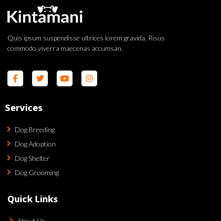
Quis ipsum suspendisse ultrices lorem gravida. Risus
commodo viverra maecenas accumsan.
Services
Dog Breeding
Dog Adoption
Dog Shelter
Dog Grooming
Quick Links
About Us