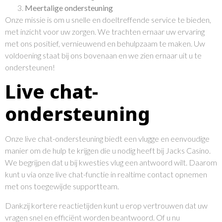
Meertalige ondersteuning
Onze missie is om u snelle en doeltreffende service te bieden,
met inzicht voor uw zorgen. We trachten ernaar uw ervaring
met ons positief, vernieuwend en behulpzaam te maken. Uw
voldoening staat bij ons bovenaan en we zien ernaar uit u te
ondersteunen!
Live chat-
ondersteuning
Onze live chat-ondersteuning biedt een vlugge en eenvoudige
manier om de hulp te krijgen die u nodig heeft bij Jacks Casino.
We begrijpen dat u bij kwesties vlug een antwoord wilt. Daarom
kunt u via onze live chat-functie in realtime contact opnemen
met ons toegewijde supportteam.
Dankzij kortere reactietijden kunt u erop vertrouwen dat uw
vragen snel en efficiënt worden beantwoord. Of u nu