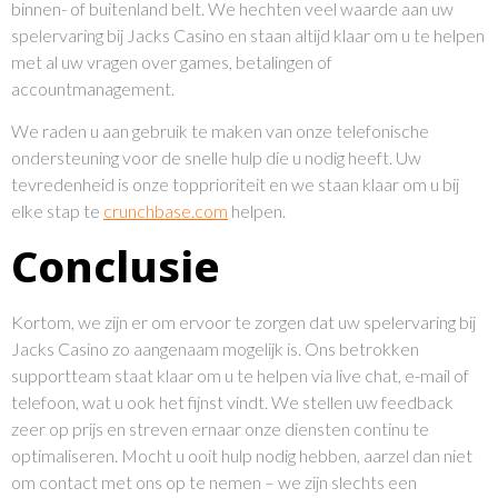
binnen- of buitenland belt. We hechten veel waarde aan uw
spelervaring bij Jacks Casino en staan altijd klaar om u te helpen
met al uw vragen over games, betalingen of
accountmanagement.
We raden u aan gebruik te maken van onze telefonische
ondersteuning voor de snelle hulp die u nodig heeft. Uw
tevredenheid is onze topprioriteit en we staan klaar om u bij
elke stap te
crunchbase.com
helpen.
Conclusie
Kortom, we zijn er om ervoor te zorgen dat uw spelervaring bij
Jacks Casino zo aangenaam mogelijk is. Ons betrokken
supportteam staat klaar om u te helpen via live chat, e-mail of
telefoon, wat u ook het fijnst vindt. We stellen uw feedback
zeer op prijs en streven ernaar onze diensten continu te
optimaliseren. Mocht u ooit hulp nodig hebben, aarzel dan niet
om contact met ons op te nemen – we zijn slechts een