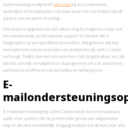
ondersteuning nodig heeft
bbc.com
bij accountbeheer,
spelregels of betaalopties, wij staan klaar om u te helpen bij elk
aspect van uw game-ervaring.
Ons team is opgeleid om niet alleen vlug te reageren, maar ook
om meelevende, professionele support te bieden die is
toegespitst op uw specifieke behoeften. Wij geloven dat het
snel oplossen van uw kwesties uw spelplezier bij Jacks Casino
verhoogt. Twijfel dus niet om onze live chat te gebruiken; we zijn
slechts een klik verwijderd en staan gereed om u te assisteren
optimaal te profiteren van uw online ervaring bij ons!
E-
mailondersteuningso
E-mailondersteuning bij Jacks Casino biedt een betrouwbare
optie voor spelers die de preferentie geven aan uitgebreide
hulp of die niet onmiddellijk toegang hebben tot de live chat. We