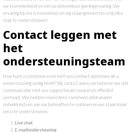
uw tevredenheid en een probleemloze gamingervaring. Uw
ervaring bij ons is essentieel, en wij staan gereed om u bij elke
stap te ondersteunen!
Contact leggen met
het
ondersteuningsteam
Hoe kunt u communiceren met ons contact opnemen als u
ondersteuning nodig heeft? Bij Jacks Casino verzekeren we dat
communicatie met ons supportteam soepel en efficiënt
verloopt. We hebben meerdere communicatiekanalen
ontwikkeld om aan uw behoeften te voldoen en we staan klaar
om u te ondersteunen.
Live chat
E-mailondersteuning