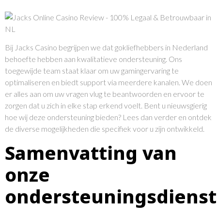
Bij Jacks Casino begrijpen we dat gokliefhebbers in Nederland
behoefte hebben aan kwalitatieve ondersteuning. Ons
toegewijde team staat klaar om uw gamingervaring te
optimaliseren en biedt support via meerdere kanalen. We doen
er alles aan om uw vragen vlug te beantwoorden en ervoor te
zorgen dat u zich in elke stap erkend voelt. Bent u nieuwsgierig
hoe wij deze ondersteuning bieden? Lees dan verder en ontdek
de diverse mogelijkheden die specifiek voor u zijn ontwikkeld.
Samenvatting van
onze
ondersteuningsdiens