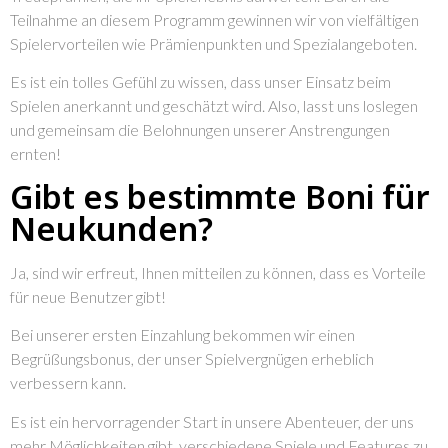
Teilnahme an diesem Programm gewinnen wir von vielfältigen
Spielervorteilen wie Prämienpunkten und Spezialangeboten.
Es ist ein tolles Gefühl zu wissen, dass unser Einsatz beim
Spielen anerkannt und geschätzt wird. Also, lasst uns loslegen
und gemeinsam die Belohnungen unserer Anstrengungen
ernten!
Gibt es bestimmte Boni für
Neukunden?
Ja, sind wir erfreut, Ihnen mitteilen zu können, dass es Vorteile
für neue Benutzer gibt!
Bei unserer ersten Einzahlung bekommen wir einen
Begrüßungsbonus, der unser Spielvergnügen erheblich
verbessern kann.
Es ist ein hervorragender Start in unsere Abenteuer, der uns
mehr Möglichkeiten gibt, verschiedene Spiele und Features zu