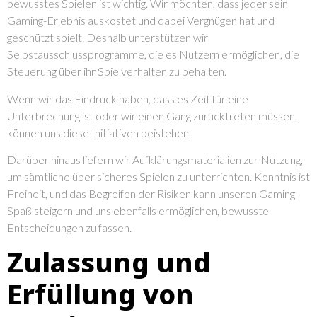
bewusstes Spielen ist wichtig. Wir möchten, dass jeder sein
Gaming-Erlebnis auskostet und dabei Vergnügen hat und
geschützt spielt. Deshalb unterstützen wir
Selbstausschlussprogramme, die es Nutzern ermöglichen, die
Steuerung über ihr Spielverhalten zu behalten.
Wenn wir das Eindruck haben, dass es Zeit für eine
Unterbrechung ist oder wir einen Gang zurücktreten müssen,
können uns diese Initiativen beistehen.
Darüber hinaus liefern wir Aufklärungsmaterialien zur Nutzung,
um sämtliche über sicheres Spielen zu unterrichten. Kenntnis ist
Freiheit, und das Begreifen der Risiken kann unseren Gaming-
Spaß steigern und uns ebenfalls ermöglichen, bewusste
Entscheidungen zu fassen.
Zulassung und
Erfüllung von