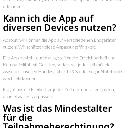
erkunden.
Kann ich die App auf
diversen Devices nutzen?
Absolut, wir können die App auf verschiedenen Endgeräten
nutzen! Wir schätzen diese Anpassungsfähigkeit.
Die App besteht durch ausgezeichnete Erreichbarkeit und
Kompatibilität mit Geräten, sodass wir jederzeit mühelos
zwischen unseren Handys, Tablett-PCs oder sogar Notebooks
wechseln können.
Es gibt uns die Freiheit, zu jeder Zeit und überall zu spielen,
ohne etwas zu verpassen.
Was ist das Mindestalter
für die
Teilnahmeberechtigung?