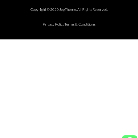
Copyright © 2020 JegTheme. All Rights Reserved.
Privacy Policy
Terms & Conditions