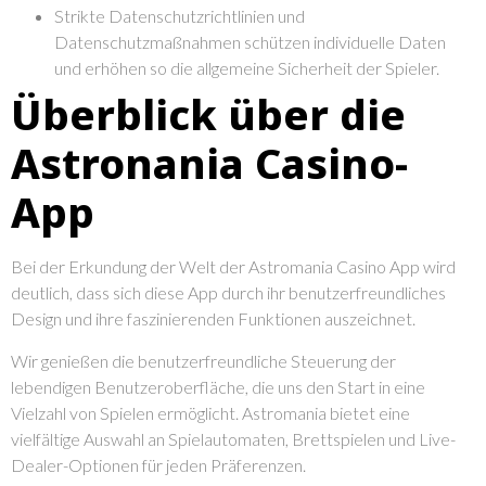
Strikte Datenschutzrichtlinien und
Datenschutzmaßnahmen schützen individuelle Daten
und erhöhen so die allgemeine Sicherheit der Spieler.
Überblick über die
Astronania Casino-
App
Bei der Erkundung der Welt der Astromania Casino App wird
deutlich, dass sich diese App durch ihr benutzerfreundliches
Design und ihre faszinierenden Funktionen auszeichnet.
Wir genießen die benutzerfreundliche Steuerung der
lebendigen Benutzeroberfläche, die uns den Start in eine
Vielzahl von Spielen ermöglicht. Astromania bietet eine
vielfältige Auswahl an Spielautomaten, Brettspielen und Live-
Dealer-Optionen für jeden Präferenzen.