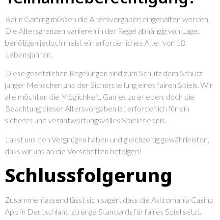
Beim Gaming müssen die Altersvorgaben eingehalten werden.
Die Altersgrenzen variieren in der Regel abhängig von Lage,
benötigen jedoch meist ein erforderliches Alter von 18
Lebensjahren.
Diese gesetzlichen Regelungen sind zum Schutz dem Schutz
junger Menschen und der Sicherstellung eines fairen Spiels. Wir
alle möchten die Möglichkeit, Games zu erleben, doch die
Beachtung dieser Altersvorgaben ist erforderlich für ein
sicheres und verantwortungsvolles Spielerlebnis.
Lasst uns den Vergnügen haben und gleichzeitig gewährleisten,
dass wir uns an die Vorschriften befolgen!
Schlussfolgerung
Zusammenfassend lässt sich sagen, dass die Astromania Casino
App in Deutschland strenge Standards für faires Spiel setzt.