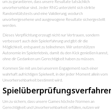
um zu garantieren, dass unsere Resultate tatsächlich
unvorhersehbar sind. Jeder RNG unterzieht sich strikte
Randomitätstests und eine Validierung, wodurch
unvorhergesehene und ausgewogene Resultate sichergestellt
werden.
Dieses Verpflichtung erzeugt nicht nur Vertrauen, sondern
verbessert auch dein Spielerfahrung und gibt dir die
Möglichkeit, entspannt zu teilnehmen. Wir unterstützen
Autonomie im Spielerlebnis, damit du den Kick genießen kannst,
ohne dir Gedanken um Gerechtigkeit haben zu müssen.
Kommen Sie mit uns bei unserem Engagement nach einer
wahrhaft aufrichtigen Spielwelt, in der jeder Moment allein vom
Unvorhersehbarkeit bestimmt wird.
Spielüberprüfungsverfahre
Um zu sichern, dass unsere Games höchste Normen an
Gerechtigkeit und Unvorhersehbarkeit erfüllen, nutzen wir