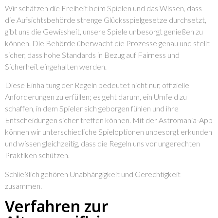
Wir schätzen die Freiheit beim Spielen und das Wissen, dass
die Aufsichtsbehörde strenge Glücksspielgesetze durchsetzt,
gibt uns die Gewissheit, unsere Spiele unbesorgt genießen zu
können. Die Behörde überwacht die Prozesse genau und stellt
sicher, dass hohe Standards in Bezug auf Fairness und
Sicherheit eingehalten werden.
Diese Einhaltung der Regeln bedeutet nicht nur, offizielle
Anforderungen zu erfüllen; es geht darum, ein Umfeld zu
schaffen, in dem Spieler sich geborgen fühlen und ihre
Entscheidungen sicher treffen können. Mit der Astromania-App
können wir unterschiedliche Spieloptionen unbesorgt erkunden
und wissen gleichzeitig, dass die Regeln uns vor ungerechten
Praktiken schützen.
Schließlich gehören Unabhängigkeit und Gerechtigkeit
zusammen.
Verfahren zur