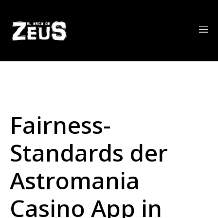
Fairness-
Standards der
Astromania
Casino App in