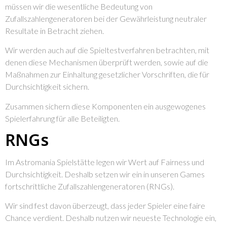
müssen wir die wesentliche Bedeutung von
Zufallszahlengeneratoren bei der Gewährleistung neutraler
Resultate in Betracht ziehen.
Wir werden auch auf die Spieltestverfahren betrachten, mit
denen diese Mechanismen überprüft werden, sowie auf die
Maßnahmen zur Einhaltung gesetzlicher Vorschriften, die für
Durchsichtigkeit sichern.
Zusammen sichern diese Komponenten ein ausgewogenes
Spielerfahrung für alle Beteiligten.
RNGs
Im Astromania Spielstätte legen wir Wert auf Fairness und
Durchsichtigkeit. Deshalb setzen wir ein in unseren Games
fortschrittliche Zufallszahlengeneratoren (RNGs).
Wir sind fest davon überzeugt, dass jeder Spieler eine faire
Chance verdient. Deshalb nutzen wir neueste Technologie ein,