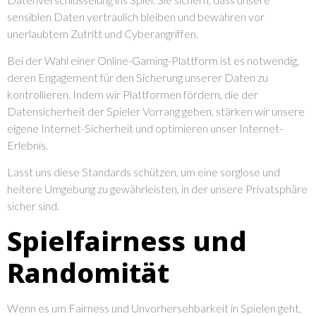
sensiblen Daten vertraulich bleiben und bewahren vor
unerlaubtem Zutritt und Cyberangriffen.
Bei der Wahl einer Online-Gaming-Plattform ist es notwendig,
deren Engagement für den Sicherung unserer Daten zu
kontrollieren. Indem wir Plattformen fördern, die der
Datensicherheit der Spieler Vorrang geben, stärken wir unsere
eigene Internet-Sicherheit und optimieren unser Internet-
Erlebnis.
Lasst uns diese Standards schützen, um eine sorglose und
heitere Umgebung zu gewährleisten, in der unsere Privatsphäre
sicher sind.
Spielfairness und
Randomität
Wenn es um Fairness und Unvorhersehbarkeit in Spielen geht,