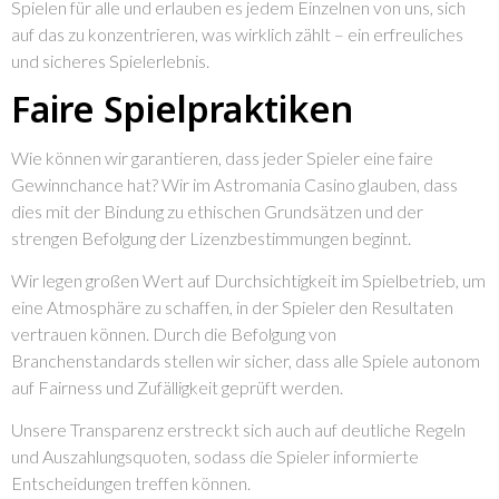
Spielen für alle und erlauben es jedem Einzelnen von uns, sich
auf das zu konzentrieren, was wirklich zählt – ein erfreuliches
und sicheres Spielerlebnis.
Faire Spielpraktiken
Wie können wir garantieren, dass jeder Spieler eine faire
Gewinnchance hat? Wir im Astromania Casino glauben, dass
dies mit der Bindung zu ethischen Grundsätzen und der
strengen Befolgung der Lizenzbestimmungen beginnt.
Wir legen großen Wert auf Durchsichtigkeit im Spielbetrieb, um
eine Atmosphäre zu schaffen, in der Spieler den Resultaten
vertrauen können. Durch die Befolgung von
Branchenstandards stellen wir sicher, dass alle Spiele autonom
auf Fairness und Zufälligkeit geprüft werden.
Unsere Transparenz erstreckt sich auch auf deutliche Regeln
und Auszahlungsquoten, sodass die Spieler informierte
Entscheidungen treffen können.