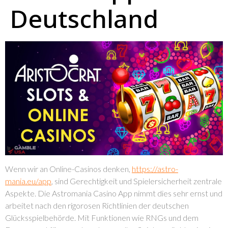
Deutschland
Wenn wir an Online-Casinos denken,
https://astro-
mania.eu/app
, sind Gerechtigkeit und Spielersicherheit zentrale
Aspekte. Die Astromania Casino App nimmt dies sehr ernst und
arbeitet nach den rigorosen Richtlinien der deutschen
Glücksspielbehörde. Mit Funktionen wie RNGs und dem