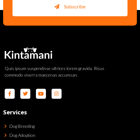
Subscribe
Quis ipsum suspendisse ultrices lorem gravida. Risus
commodo viverra maecenas accumsan.
Services
Dog Breeding
Dog Adoption