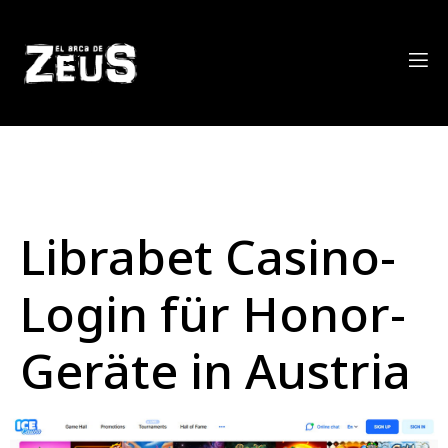
Librabet Casino-
Login für Honor-
Geräte in Austria