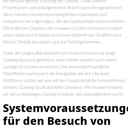
die herausragende Leistung der Geräte. Dank starker
Prozessoren und umfangreichem Arbeitsspeicher garantieren
diese Geräte ein unterbrechungsfreies Gameplay und
reduzieren Verzögerungen, die den Spielverlauf stören könnten.
Die brillanten Displays der Huawei-Geräte verbessern zudem
unser optisches Erlebnis und lassen farbenfrohe Grafiken und
feinste Details besonders gut zur Geltung kommen.
Dank der langen Akkulaufzeit von Huawei können wir lange
Gaming-Sessions genießen, ohne immer wieder nach einem
Ladegerät suchen zu müssen. Die anwenderfreundliche
Oberfläche verbessert die Navigation auf der Librabet-
Plattform, sodass wir uns auf das Hauptsächliche konzentrieren
können: Gaming-Spaß und hohe Gewinne. Mit Huawei erleben
wir ein erstklassiges Gaming-Erlebnis, das seinesgleichen sucht.
Systemvoraussetzung
für den Besuch von