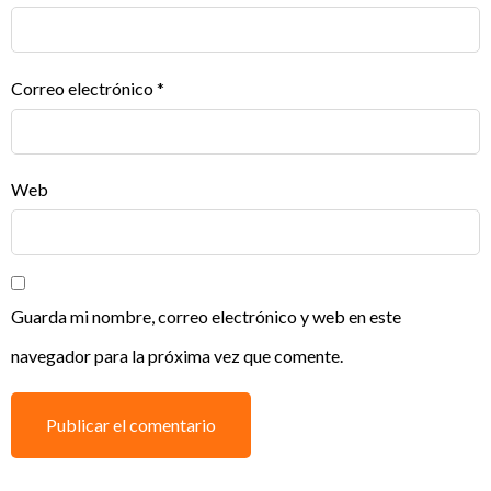
Correo electrónico
*
Web
Guarda mi nombre, correo electrónico y web en este
navegador para la próxima vez que comente.