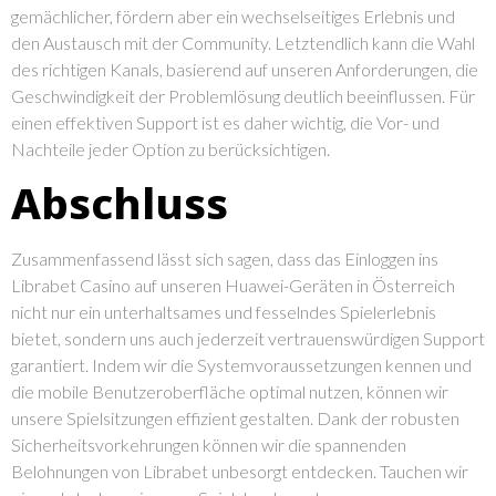
gemächlicher, fördern aber ein wechselseitiges Erlebnis und
den Austausch mit der Community. Letztendlich kann die Wahl
des richtigen Kanals, basierend auf unseren Anforderungen, die
Geschwindigkeit der Problemlösung deutlich beeinflussen. Für
einen effektiven Support ist es daher wichtig, die Vor- und
Nachteile jeder Option zu berücksichtigen.
Abschluss
Zusammenfassend lässt sich sagen, dass das Einloggen ins
Librabet Casino auf unseren Huawei-Geräten in Österreich
nicht nur ein unterhaltsames und fesselndes Spielerlebnis
bietet, sondern uns auch jederzeit vertrauenswürdigen Support
garantiert. Indem wir die Systemvoraussetzungen kennen und
die mobile Benutzeroberfläche optimal nutzen, können wir
unsere Spielsitzungen effizient gestalten. Dank der robusten
Sicherheitsvorkehrungen können wir die spannenden
Belohnungen von Librabet unbesorgt entdecken. Tauchen wir