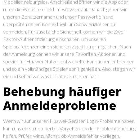
Modellen reibungslos. Anschließend öffnen wir die App oder
rufen die Website direkt im Browser auf. Danach geben wir
unseren Benutzernamen und unser Passwort ein und
überprüfen deren Korrektheit, um Schwierigkeiten zu
vermeiden. Für zusätzliche Sicherheit können wir die Zwei-
Faktor-Authentifizierung einschalten, um unseren
Spielpräferenzen einen sicheren Zugriff zu ermöglichen. Nach
der Anmeldung können wir unsere Favoriten, Aktionen und
speziell für Huawei-Nutzer entwickelte Funktionen entdecken
und so ein vollständiges Spielerlebnis genießen. Also, steigen wir
ein und sehen wir, was Librabet zu bieten hat!
Behebung häufiger
Anmeldeprobleme
Wenn wir auf unseren Huawei-Geräten Login-Probleme haben,
kann uns ein strukturiertes Vorgehen bei der Problembehebung
helfen. Prüfen wir zunächst, ob Anmeldefehler vorliegen.