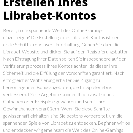
Erstellen Ihres
Librabet-Kontos
Bereit, in die spannende Welt des Online-Gamings
einzusteigen? Die Erstellung eines Librabet-Kontos ist der
erste Schritt zu endloser Unterhaltung. Gehen Sie dazu die
Librabet-Website und klicken Sie auf den Registrierungsbutton.
Nach Eintragung Ihrer Daten sollten Sie insbesondere auf den
Verifizierungsprozess Ihres Kontos achten, da dieser Ihre
Sicherheit und die Erfüllung der Vorschriften garantiert. Nach
erfolgreicher Verifizierung erhalten Sie Zugang zu
hervorragenden Bonusangeboten, die Ihr Spielerlebnis
verbessern. Diese Angebote können Ihnen zusätzliches
Guthaben oder Freispiele gewähren und somit Ihre
Gewinnchancen vergrößern! Wenn Sie diese Schritte
gewissenhaft einhalten, sind Sie bestens vorbereitet, um die
spannenden Spiele von Librabet zu entdecken. Beginnen wir los
und entdecken wir gemeinsam die Welt des Online-Gamings!