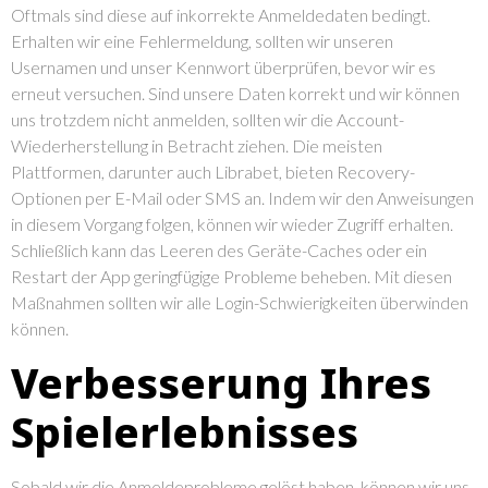
Oftmals sind diese auf inkorrekte Anmeldedaten bedingt.
Erhalten wir eine Fehlermeldung, sollten wir unseren
Usernamen und unser Kennwort überprüfen, bevor wir es
erneut versuchen. Sind unsere Daten korrekt und wir können
uns trotzdem nicht anmelden, sollten wir die Account-
Wiederherstellung in Betracht ziehen. Die meisten
Plattformen, darunter auch Librabet, bieten Recovery-
Optionen per E-Mail oder SMS an. Indem wir den Anweisungen
in diesem Vorgang folgen, können wir wieder Zugriff erhalten.
Schließlich kann das Leeren des Geräte-Caches oder ein
Restart der App geringfügige Probleme beheben. Mit diesen
Maßnahmen sollten wir alle Login-Schwierigkeiten überwinden
können.
Verbesserung Ihres
Spielerlebnisses
Sobald wir die Anmeldeprobleme gelöst haben, können wir uns