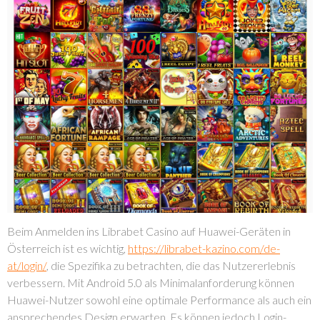
Beim Anmelden ins Librabet Casino auf Huawei-Geräten in
Österreich ist es wichtig,
https://librabet-kazino.com/de-
at/login/
, die Spezifika zu betrachten, die das Nutzererlebnis
verbessern. Mit Android 5.0 als Minimalanforderung können
Huawei-Nutzer sowohl eine optimale Performance als auch ein
ansprechendes Design erwarten. Es können jedoch Login-