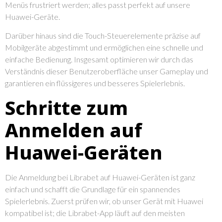
Menüs frustriert werden; alles passt perfekt auf unsere
Huawei-Geräte.
Darüber hinaus sind die Touch-Steuerelemente präzise auf
Mobilgeräte abgestimmt und ermöglichen eine schnelle und
einfache Bedienung. Insgesamt optimieren wir durch das
Verständnis dieser Benutzeroberfläche unser Gameplay und
garantieren ein flüssigeres und besseres Spielerlebnis.
Schritte zum
Anmelden auf
Huawei-Geräten
Die Anmeldung bei Librabet auf Huawei-Geräten ist ganz
einfach und schafft die Grundlage für ein spannendes
Spielerlebnis. Zuerst prüfen wir, ob unser Gerät mit Huawei
kompatibel ist; die Librabet-App läuft auf den meisten